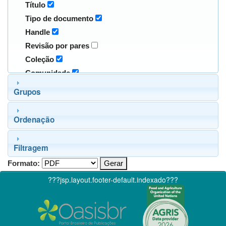
Título
Tipo de documento
Handle
Revisão por pares
Coleção
Comunidade
Grupos
Ordenação
Filtragem
Formato:
???jsp.layout.footer-default.indexado???