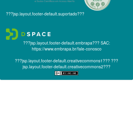
???jsp.layout.footer-default.suportado???
???jsp.layout.footer-default.embrapa???
SAC:
https://www.embrapa.br/fale-conosco
???jsp.layout.footer-default.creativecommons1???
???
jsp.layout.footer-default.creativecommons2???