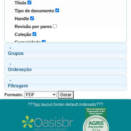
Título
Tipo de documento
Handle
Revisão por pares
Coleção
Comunidade
Grupos
Ordenação
Filtragem
Formato:
???jsp.layout.footer-default.indexado???