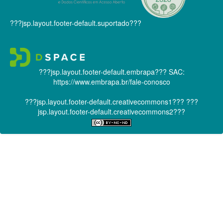
???jsp.layout.footer-default.suportado???
???jsp.layout.footer-default.embrapa???
SAC:
https://www.embrapa.br/fale-conosco
???jsp.layout.footer-default.creativecommons1???
???
jsp.layout.footer-default.creativecommons2???