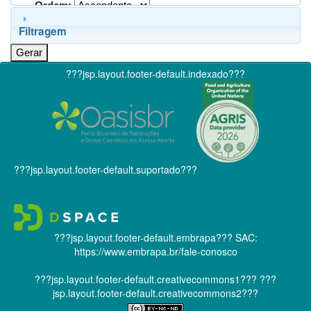
Ordem:
Filtragem
???jsp.layout.footer-default.indexado???
???jsp.layout.footer-default.suportado???
???jsp.layout.footer-default.embrapa???
SAC:
https://www.embrapa.br/fale-conosco
???jsp.layout.footer-default.creativecommons1???
???
jsp.layout.footer-default.creativecommons2???