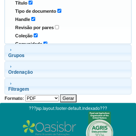
Título
Tipo de documento
Handle
Revisão por pares
Coleção
Comunidade
Grupos
Ordenação
Filtragem
Formato:
???jsp.layout.footer-default.indexado???