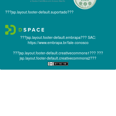
???jsp.layout.footer-default.suportado???
???jsp.layout.footer-default.embrapa???
SAC:
https://www.embrapa.br/fale-conosco
???jsp.layout.footer-default.creativecommons1???
???
jsp.layout.footer-default.creativecommons2???