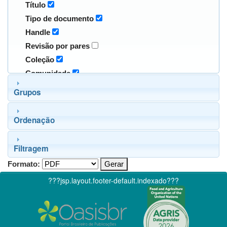
Título
Tipo de documento
Handle
Revisão por pares
Coleção
Comunidade
Grupos
Ordenação
Filtragem
Formato:
???jsp.layout.footer-default.indexado???