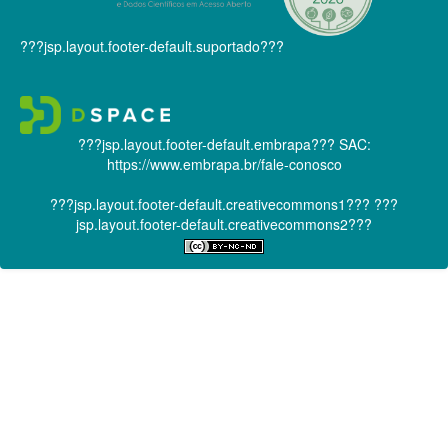
???jsp.layout.footer-default.suportado???
???jsp.layout.footer-default.embrapa???
SAC:
https://www.embrapa.br/fale-conosco
???jsp.layout.footer-default.creativecommons1???
???
jsp.layout.footer-default.creativecommons2???