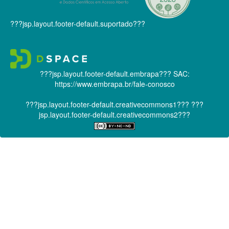
???jsp.layout.footer-default.suportado???
???jsp.layout.footer-default.embrapa???
SAC:
https://www.embrapa.br/fale-conosco
???jsp.layout.footer-default.creativecommons1???
???
jsp.layout.footer-default.creativecommons2???