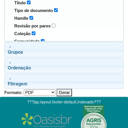
Título
Tipo de documento
Handle
Revisão por pares
Coleção
Comunidade
Grupos
Ordenação
Filtragem
Formato:
???jsp.layout.footer-default.indexado???