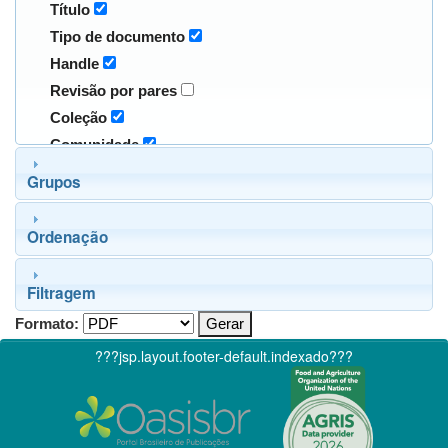
Título
Tipo de documento
Handle
Revisão por pares
Coleção
Comunidade
Grupos
Ordenação
Filtragem
Formato:
???jsp.layout.footer-default.indexado???