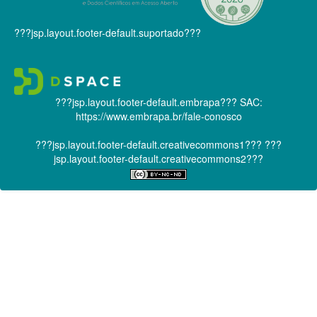
???jsp.layout.footer-default.suportado???
???jsp.layout.footer-default.embrapa???
SAC:
https://www.embrapa.br/fale-conosco
???jsp.layout.footer-default.creativecommons1???
???
jsp.layout.footer-default.creativecommons2???