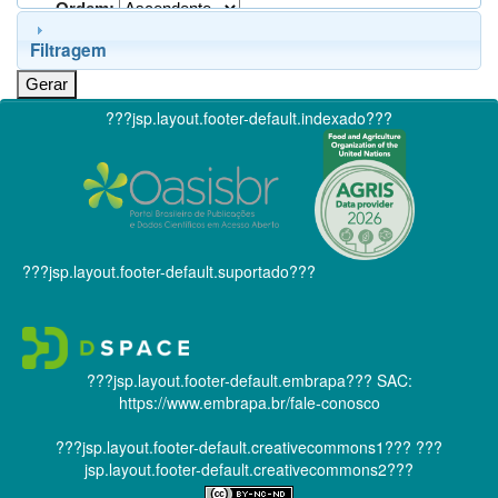
Ordem:
Filtragem
???jsp.layout.footer-default.indexado???
???jsp.layout.footer-default.suportado???
???jsp.layout.footer-default.embrapa???
SAC:
https://www.embrapa.br/fale-conosco
???jsp.layout.footer-default.creativecommons1???
???
jsp.layout.footer-default.creativecommons2???