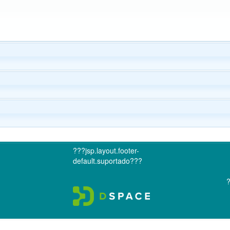
???jsp.layout.footer-
default.suportado???
?