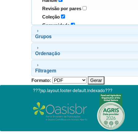
Handle
Revisão por pares
Coleção
Comunidade
Grupos
Ordenação
Filtragem
Formato:
???jsp.layout.footer-default.indexado???