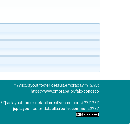
???jsp.layout.footer-default.embrapa???
SAC:
https://www.embrapa.br/fale-conosco
??jsp.layout.footer-default.creativecommons1???
???
jsp.layout.footer-default.creativecommons2???