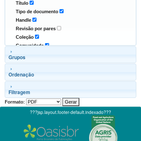
Título
Tipo de documento
Handle
Revisão por pares
Coleção
Comunidade
Grupos
Ordenação
Filtragem
Formato:
???jsp.layout.footer-default.indexado???