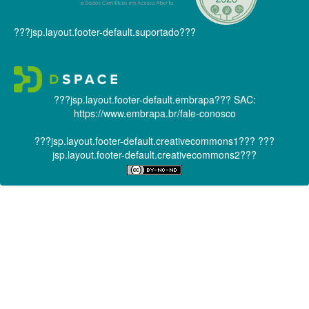
???jsp.layout.footer-default.suportado???
???jsp.layout.footer-default.embrapa???
SAC:
https://www.embrapa.br/fale-conosco
???jsp.layout.footer-default.creativecommons1???
???
jsp.layout.footer-default.creativecommons2???