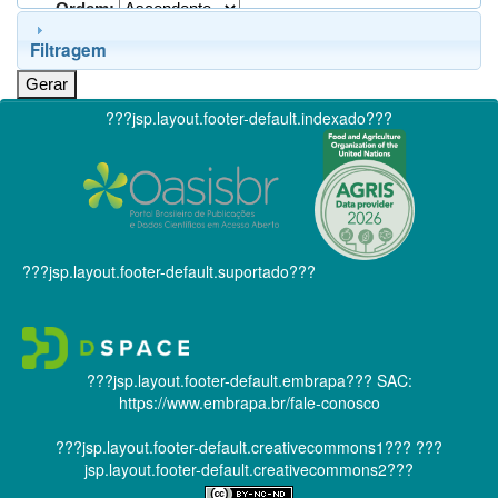
Ordem:
Filtragem
???jsp.layout.footer-default.indexado???
???jsp.layout.footer-default.suportado???
???jsp.layout.footer-default.embrapa???
SAC:
https://www.embrapa.br/fale-conosco
???jsp.layout.footer-default.creativecommons1???
???
jsp.layout.footer-default.creativecommons2???