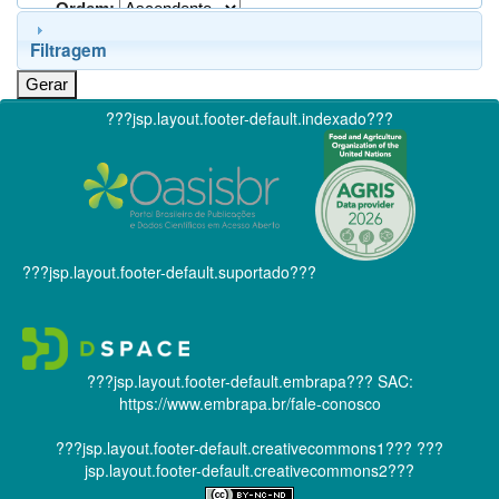
Ordem:
Filtragem
???jsp.layout.footer-default.indexado???
???jsp.layout.footer-default.suportado???
???jsp.layout.footer-default.embrapa???
SAC:
https://www.embrapa.br/fale-conosco
???jsp.layout.footer-default.creativecommons1???
???
jsp.layout.footer-default.creativecommons2???