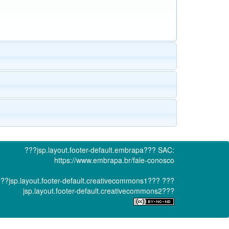
???jsp.layout.footer-default.embrapa???
SAC:
https://www.embrapa.br/fale-conosco
??jsp.layout.footer-default.creativecommons1???
???
jsp.layout.footer-default.creativecommons2???