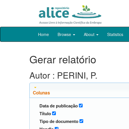
Skip
Home
Browse
About
Statistics
navigation
Gerar relatório
Autor : PERINI, P.
Colunas
Data de publicação
Título
Tipo de documento