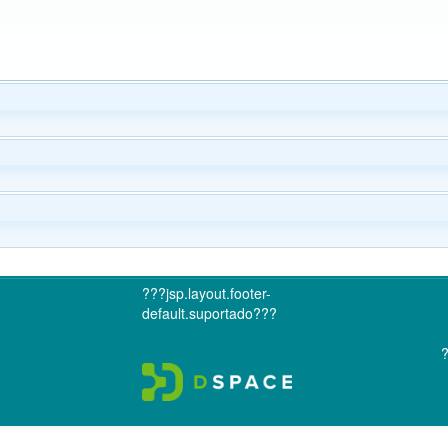
???jsp.layout.footer-
default.suportado???
?