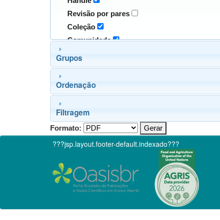
Handle
Revisão por pares
Coleção
Comunidade
Grupos
Ordenação
Filtragem
Formato:
???jsp.layout.footer-default.indexado???