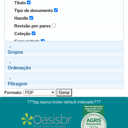
Título
Tipo de documento
Handle
Revisão por pares
Coleção
Comunidade
Grupos
Ordenação
Filtragem
Formato:
???jsp.layout.footer-default.indexado???