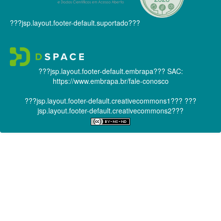
???jsp.layout.footer-default.suportado???
???jsp.layout.footer-default.embrapa???
SAC:
https://www.embrapa.br/fale-conosco
???jsp.layout.footer-default.creativecommons1???
???
jsp.layout.footer-default.creativecommons2???