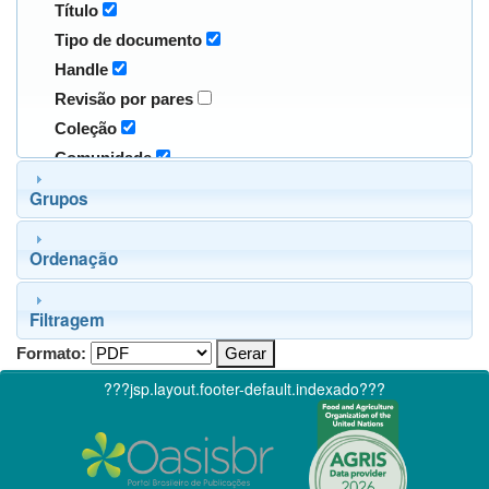
Título
Tipo de documento
Handle
Revisão por pares
Coleção
Comunidade
Grupos
Ordenação
Filtragem
Formato:
???jsp.layout.footer-default.indexado???