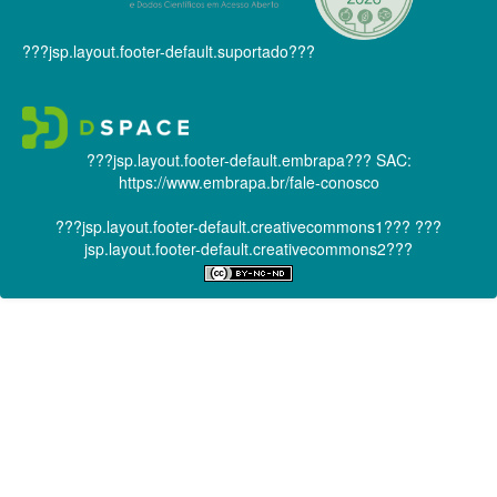
???jsp.layout.footer-default.suportado???
???jsp.layout.footer-default.embrapa???
SAC:
https://www.embrapa.br/fale-conosco
???jsp.layout.footer-default.creativecommons1???
???
jsp.layout.footer-default.creativecommons2???