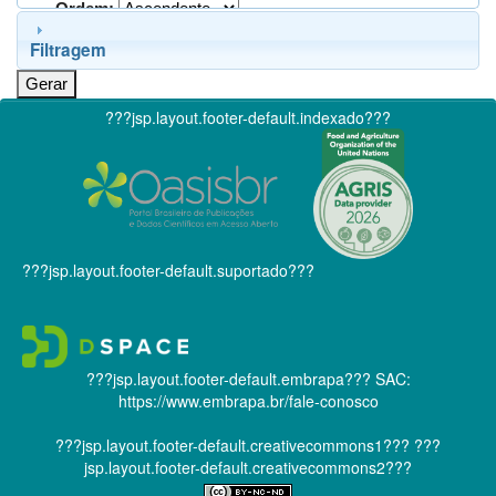
Ordem:
Filtragem
???jsp.layout.footer-default.indexado???
???jsp.layout.footer-default.suportado???
???jsp.layout.footer-default.embrapa???
SAC:
https://www.embrapa.br/fale-conosco
???jsp.layout.footer-default.creativecommons1???
???
jsp.layout.footer-default.creativecommons2???