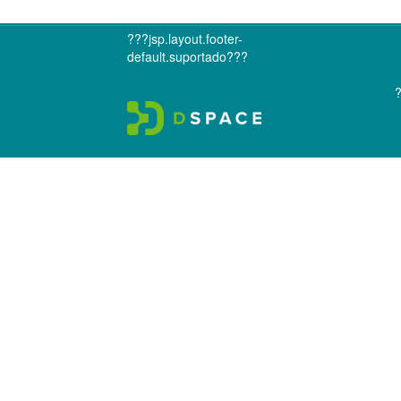
???jsp.layout.footer-
default.suportado???
?