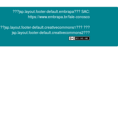
???jsp.layout.footer-default.embrapa???
SAC:
https://www.embrapa.br/fale-conosco
??jsp.layout.footer-default.creativecommons1???
???
jsp.layout.footer-default.creativecommons2???