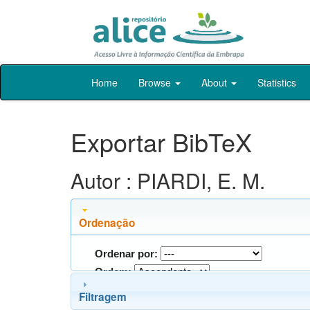
Skip
Home
Browse
About
Statistics
navigation
Exportar BibTeX
Autor : PIARDI, E. M.
Ordenação
Ordenar por:
Ordem:
Filtragem