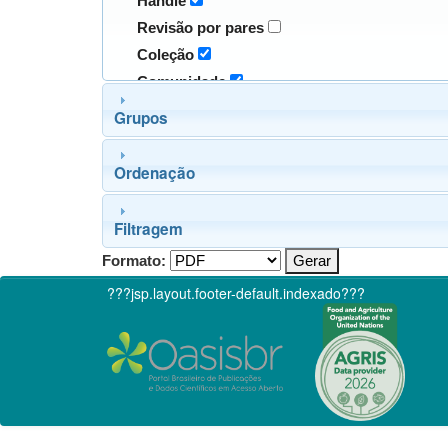
Handle
Revisão por pares
Coleção
Comunidade
Grupos
Ordenação
Filtragem
Formato:
???jsp.layout.footer-default.indexado???