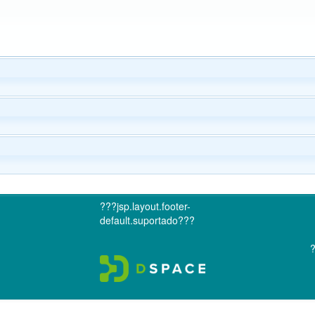
???jsp.layout.footer-
default.suportado???
?