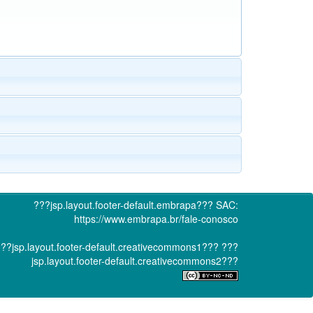
???jsp.layout.footer-default.embrapa???
SAC:
https://www.embrapa.br/fale-conosco
??jsp.layout.footer-default.creativecommons1???
???
jsp.layout.footer-default.creativecommons2???