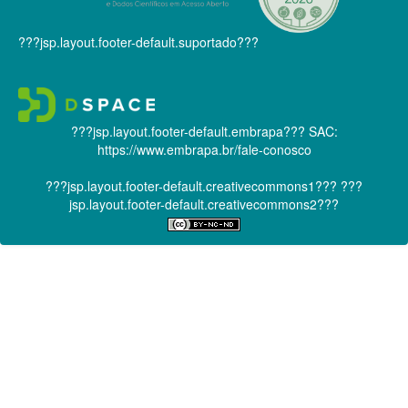
???jsp.layout.footer-default.suportado???
???jsp.layout.footer-default.embrapa???
SAC:
https://www.embrapa.br/fale-conosco
???jsp.layout.footer-default.creativecommons1???
???
jsp.layout.footer-default.creativecommons2???