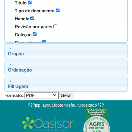
Título
Tipo de documento
Handle
Revisão por pares
Coleção
Comunidade
Grupos
Ordenação
Filtragem
Formato:
???jsp.layout.footer-default.indexado???