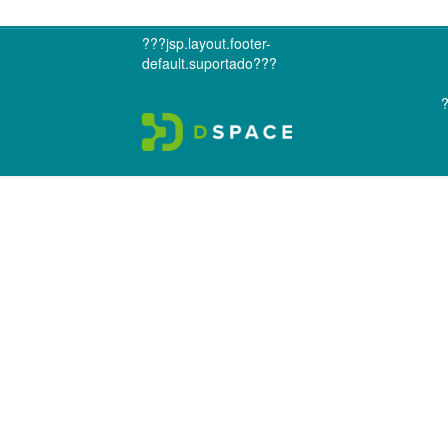
???jsp.layout.footer-
default.suportado???
?