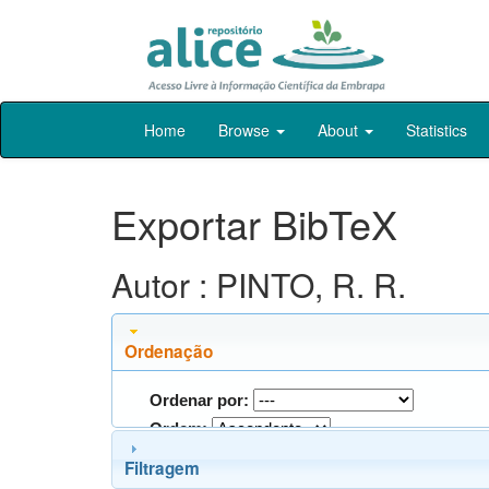
Skip
Home
Browse
About
Statistics
navigation
Exportar BibTeX
Autor : PINTO, R. R.
Ordenação
Ordenar por:
Ordem:
Filtragem