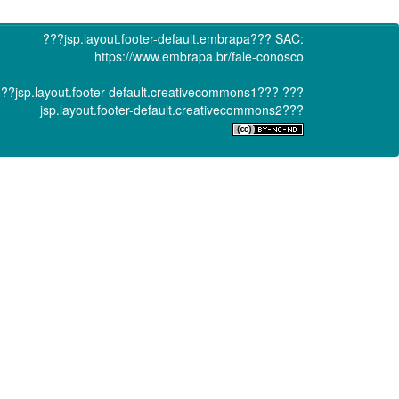
???jsp.layout.footer-default.embrapa???
SAC:
https://www.embrapa.br/fale-conosco
??jsp.layout.footer-default.creativecommons1???
???
jsp.layout.footer-default.creativecommons2???