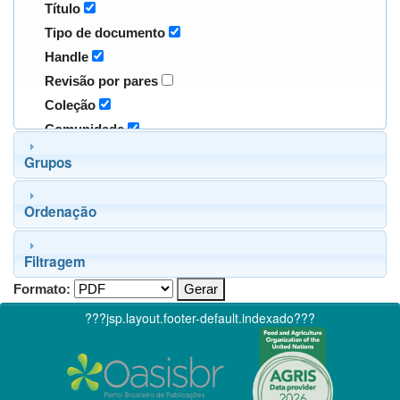
Título
Tipo de documento
Handle
Revisão por pares
Coleção
Comunidade
Grupos
Ordenação
Filtragem
Formato:
???jsp.layout.footer-default.indexado???