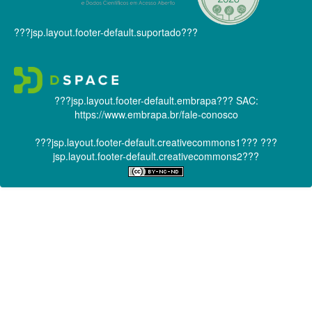
???jsp.layout.footer-default.suportado???
???jsp.layout.footer-default.embrapa???
SAC:
https://www.embrapa.br/fale-conosco
???jsp.layout.footer-default.creativecommons1???
???
jsp.layout.footer-default.creativecommons2???