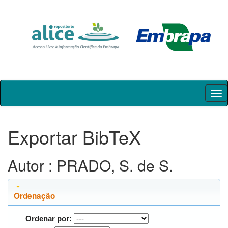
Skip
navigation
Exportar BibTeX
Autor : PRADO, S. de S.
Ordenação
Ordenar por: