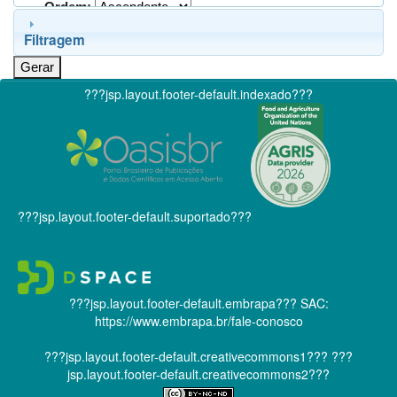
Ordem:
Filtragem
???jsp.layout.footer-default.indexado???
???jsp.layout.footer-default.suportado???
???jsp.layout.footer-default.embrapa???
SAC:
https://www.embrapa.br/fale-conosco
???jsp.layout.footer-default.creativecommons1???
???
jsp.layout.footer-default.creativecommons2???