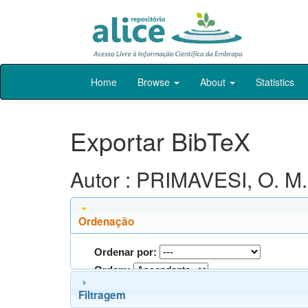
Skip
Home
Browse
About
Statistics
navigation
Exportar BibTeX
Autor : PRIMAVESI, O. M. 
Ordenação
Ordenar por:
Ordem:
Filtragem