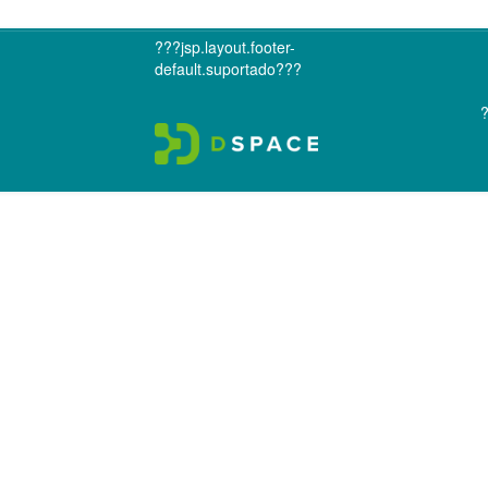
???jsp.layout.footer-
default.suportado???
?