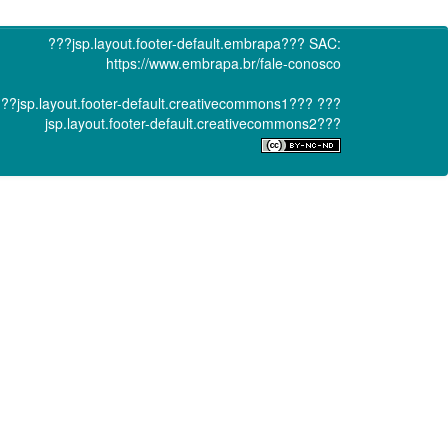
???jsp.layout.footer-default.embrapa???
SAC:
https://www.embrapa.br/fale-conosco
??jsp.layout.footer-default.creativecommons1???
???
jsp.layout.footer-default.creativecommons2???