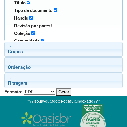
Título
Tipo de documento
Handle
Revisão por pares
Coleção
Comunidade
Grupos
Ordenação
Filtragem
Formato:
???jsp.layout.footer-default.indexado???