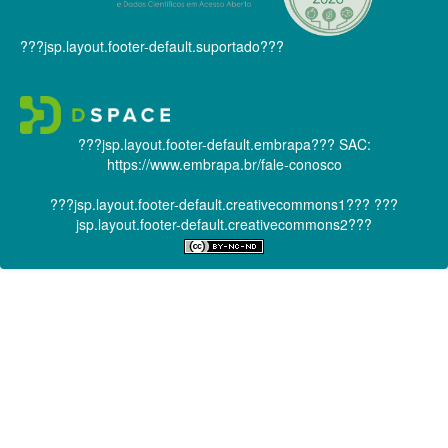
???jsp.layout.footer-default.suportado???
???jsp.layout.footer-default.embrapa???
SAC:
https://www.embrapa.br/fale-conosco
???jsp.layout.footer-default.creativecommons1???
???
jsp.layout.footer-default.creativecommons2???