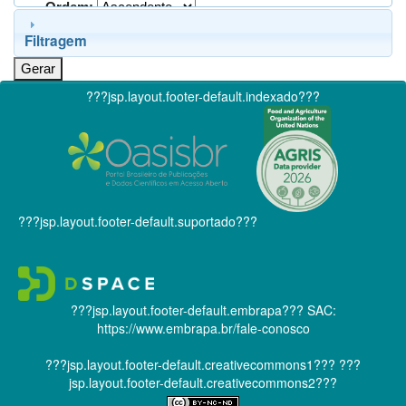
Ordem:
Filtragem
???jsp.layout.footer-default.indexado???
???jsp.layout.footer-default.suportado???
???jsp.layout.footer-default.embrapa???
SAC:
https://www.embrapa.br/fale-conosco
???jsp.layout.footer-default.creativecommons1???
???
jsp.layout.footer-default.creativecommons2???