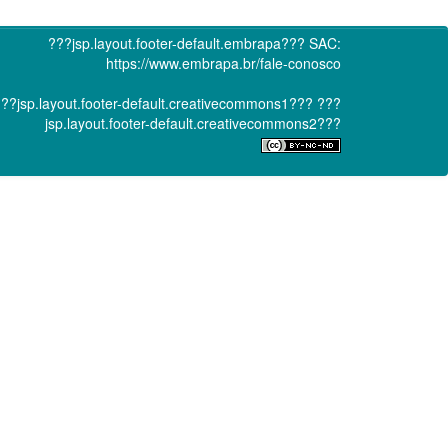
???jsp.layout.footer-default.embrapa???
SAC:
https://www.embrapa.br/fale-conosco
??jsp.layout.footer-default.creativecommons1???
???
jsp.layout.footer-default.creativecommons2???