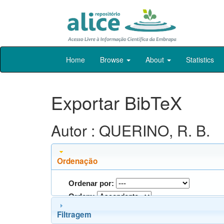
Skip
Home
Browse
About
Statistics
navigation
Exportar BibTeX
Autor : QUERINO, R. B.
Ordenação
Ordenar por:
Ordem:
Filtragem