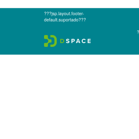
???jsp.layout.footer-
default.suportado???
?