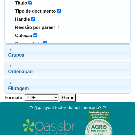
Título
Tipo de documento
Handle
Revisão por pares
Coleção
Comunidade
Grupos
Ordenação
Filtragem
Formato:
???jsp.layout.footer-default.indexado???