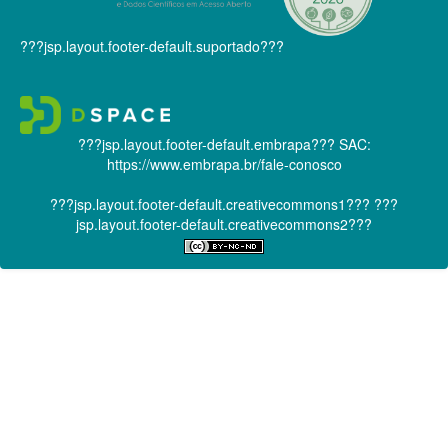
???jsp.layout.footer-default.suportado???
???jsp.layout.footer-default.embrapa???
SAC:
https://www.embrapa.br/fale-conosco
???jsp.layout.footer-default.creativecommons1???
???
jsp.layout.footer-default.creativecommons2???