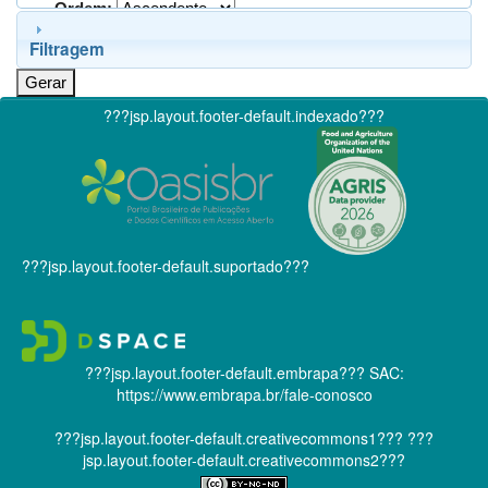
Ordem:
Filtragem
???jsp.layout.footer-default.indexado???
???jsp.layout.footer-default.suportado???
???jsp.layout.footer-default.embrapa???
SAC:
https://www.embrapa.br/fale-conosco
???jsp.layout.footer-default.creativecommons1???
???
jsp.layout.footer-default.creativecommons2???