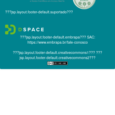
???jsp.layout.footer-default.suportado???
???jsp.layout.footer-default.embrapa???
SAC:
https://www.embrapa.br/fale-conosco
???jsp.layout.footer-default.creativecommons1???
???
jsp.layout.footer-default.creativecommons2???