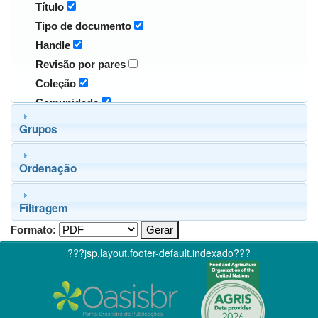
Título
Tipo de documento
Handle
Revisão por pares
Coleção
Comunidade
Grupos
Ordenação
Filtragem
Formato:
???jsp.layout.footer-default.indexado???