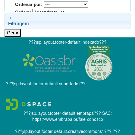
Ordenar por:
Ordem:
Filtragem
???jsp.layout.footer-default.indexado???
???jsp.layout.footer-default.suportado???
???jsp.layout.footer-default.embrapa???
SAC:
https://www.embrapa.br/fale-conosco
???jsp.layout.footer-default.creativecommons1???
???