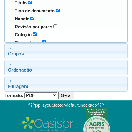
Título
Tipo de documento
Handle
Revisão por pares
Coleção
Comunidade
Grupos
Ordenação
Filtragem
Formato:
???jsp.layout.footer-default.indexado???