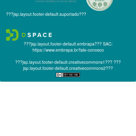
???jsp.layout.footer-default.suportado???
???jsp.layout.footer-default.embrapa???
SAC:
https://www.embrapa.br/fale-conosco
???jsp.layout.footer-default.creativecommons1???
???
jsp.layout.footer-default.creativecommons2???