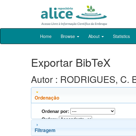
Skip
Home
Browse
About
Statistics
navigation
Exportar BibTeX
Autor : RODRIGUES, C. B
Ordenação
Ordenar por:
Ordem:
Filtragem