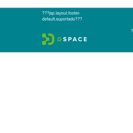
???jsp.layout.footer-
default.suportado???
?