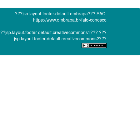
???jsp.layout.footer-default.embrapa???
SAC:
https://www.embrapa.br/fale-conosco
??jsp.layout.footer-default.creativecommons1???
???
jsp.layout.footer-default.creativecommons2???