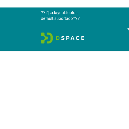
???jsp.layout.footer-
default.suportado???
?