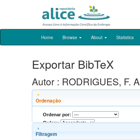
Skip
Home
Browse
About
Statistics
navigation
Exportar BibTeX
Autor : RODRIGUES, F. A
Ordenação
Ordenar por:
Ordem:
Filtragem