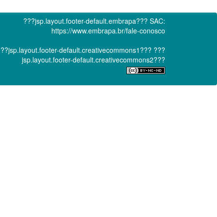
???jsp.layout.footer-default.embrapa???
SAC:
https://www.embrapa.br/fale-conosco
??jsp.layout.footer-default.creativecommons1???
???
jsp.layout.footer-default.creativecommons2???