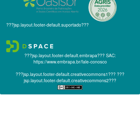
???jsp.layout.footer-default.suportado???
???jsp.layout.footer-default.embrapa???
SAC:
https://www.embrapa.br/fale-conosco
???jsp.layout.footer-default.creativecommons1???
???
jsp.layout.footer-default.creativecommons2???