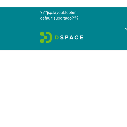
???jsp.layout.footer-
default.suportado???
?