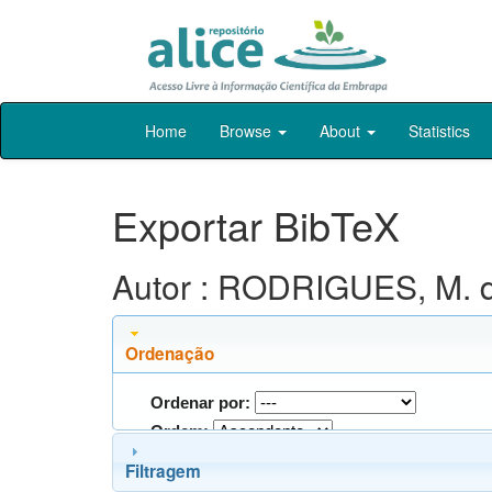
Skip
Home
Browse
About
Statistics
navigation
Exportar BibTeX
Autor : RODRIGUES, M. d
Ordenação
Ordenar por:
Ordem:
Filtragem