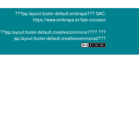
???jsp.layout.footer-default.embrapa???
SAC:
https://www.embrapa.br/fale-conosco
??jsp.layout.footer-default.creativecommons1???
???
jsp.layout.footer-default.creativecommons2???