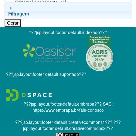
Ordem:
Filtragem
???jsp.layout.footer-default.indexado???
???jsp.layout.footer-default.suportado???
???jsp.layout.footer-default.embrapa???
SAC:
https://www.embrapa.br/fale-conosco
???jsp.layout.footer-default.creativecommons1???
???
jsp.layout.footer-default.creativecommons2???