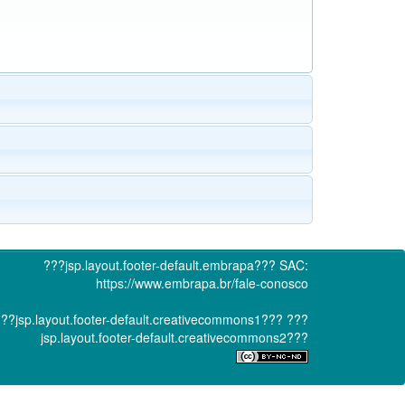
???jsp.layout.footer-default.embrapa???
SAC:
https://www.embrapa.br/fale-conosco
??jsp.layout.footer-default.creativecommons1???
???
jsp.layout.footer-default.creativecommons2???