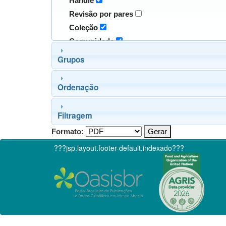
Handle
Revisão por pares
Coleção
Comunidade
Grupos
Ordenação
Filtragem
Formato:
???jsp.layout.footer-default.indexado???