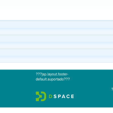
???jsp.layout.footer-
default.suportado???
?