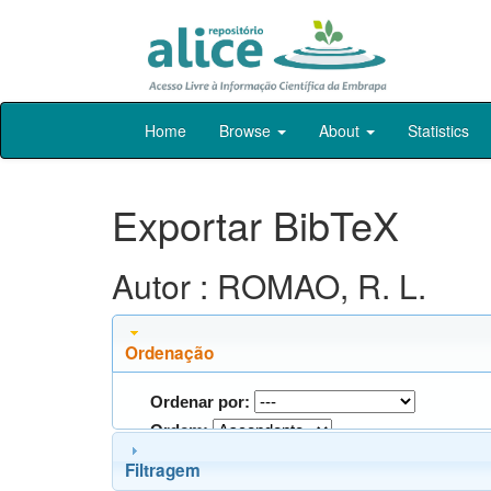
Skip
Home
Browse
About
Statistics
navigation
Exportar BibTeX
Autor : ROMAO, R. L.
Ordenação
Ordenar por:
Ordem:
Filtragem