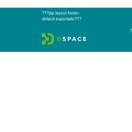
???jsp.layout.footer-
default.suportado???
?