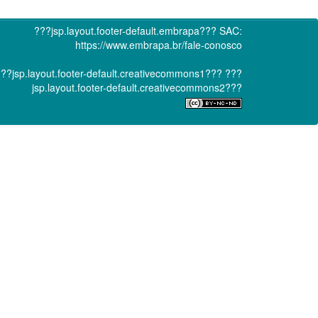
???jsp.layout.footer-default.embrapa???
SAC:
https://www.embrapa.br/fale-conosco
??jsp.layout.footer-default.creativecommons1???
???
jsp.layout.footer-default.creativecommons2???