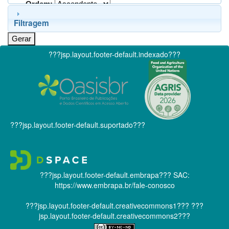
Ordem:
Filtragem
???jsp.layout.footer-default.indexado???
???jsp.layout.footer-default.suportado???
???jsp.layout.footer-default.embrapa???
SAC:
https://www.embrapa.br/fale-conosco
???jsp.layout.footer-default.creativecommons1???
???
jsp.layout.footer-default.creativecommons2???