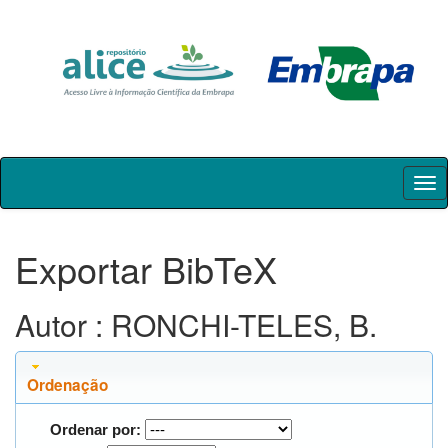
Skip
navigation
Exportar BibTeX
Autor : RONCHI-TELES, B.
Ordenação
Ordenar por: