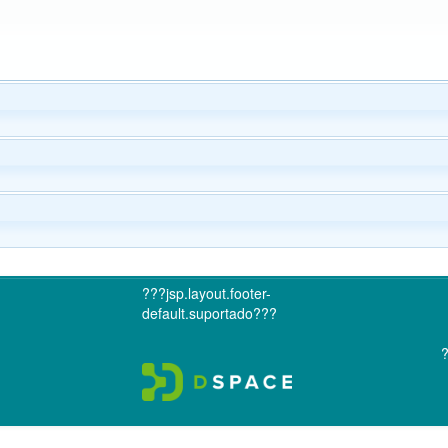
???jsp.layout.footer-
default.suportado???
?