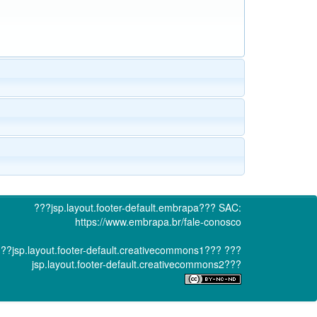
???jsp.layout.footer-default.embrapa???
SAC:
https://www.embrapa.br/fale-conosco
??jsp.layout.footer-default.creativecommons1???
???
jsp.layout.footer-default.creativecommons2???