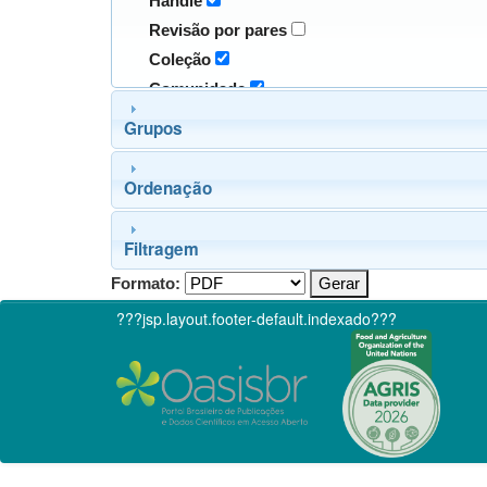
Handle
Revisão por pares
Coleção
Comunidade
Grupos
Ordenação
Filtragem
Formato:
???jsp.layout.footer-default.indexado???