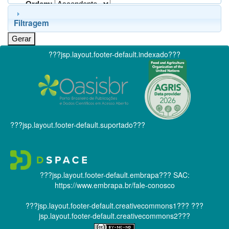
Ordem:
Filtragem
???jsp.layout.footer-default.indexado???
???jsp.layout.footer-default.suportado???
???jsp.layout.footer-default.embrapa???
SAC:
https://www.embrapa.br/fale-conosco
???jsp.layout.footer-default.creativecommons1???
???
jsp.layout.footer-default.creativecommons2???