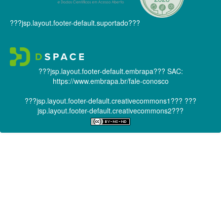
???jsp.layout.footer-default.suportado???
???jsp.layout.footer-default.embrapa???
SAC:
https://www.embrapa.br/fale-conosco
???jsp.layout.footer-default.creativecommons1???
???
jsp.layout.footer-default.creativecommons2???