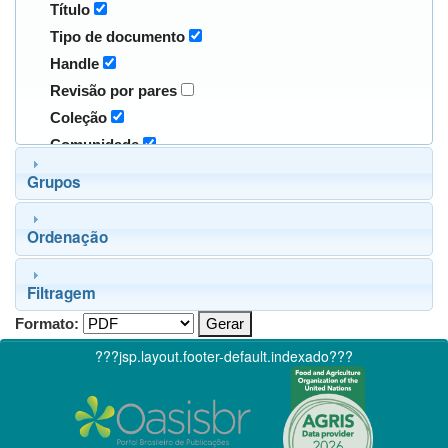
Título
Tipo de documento
Handle
Revisão por pares
Coleção
Comunidade
Grupos
Ordenação
Filtragem
Formato:
???jsp.layout.footer-default.indexado???