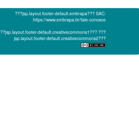
???jsp.layout.footer-default.embrapa???
SAC:
https://www.embrapa.br/fale-conosco
??jsp.layout.footer-default.creativecommons1???
???
jsp.layout.footer-default.creativecommons2???