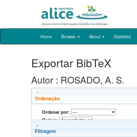
Skip
Home
Browse
About
Statistics
navigation
Exportar BibTeX
Autor : ROSADO, A. S.
Ordenação
Ordenar por:
Ordem:
Filtragem