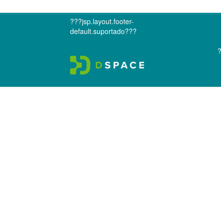
???jsp.layout.footer-
default.suportado???
?