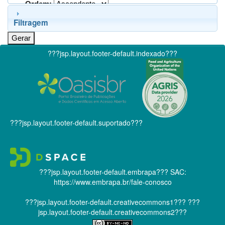
Ordem:
Filtragem
???jsp.layout.footer-default.indexado???
???jsp.layout.footer-default.suportado???
???jsp.layout.footer-default.embrapa???
SAC:
https://www.embrapa.br/fale-conosco
???jsp.layout.footer-default.creativecommons1???
???
jsp.layout.footer-default.creativecommons2???