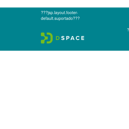
???jsp.layout.footer-
default.suportado???
?