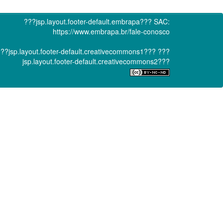
???jsp.layout.footer-default.embrapa???
SAC:
https://www.embrapa.br/fale-conosco
??jsp.layout.footer-default.creativecommons1???
???
jsp.layout.footer-default.creativecommons2???