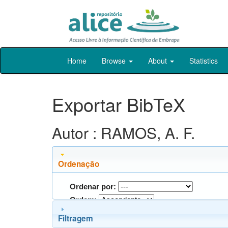
Skip
Home
Browse
About
Statistics
navigation
Exportar BibTeX
Autor : RAMOS, A. F.
Ordenação
Ordenar por:
Ordem:
Filtragem