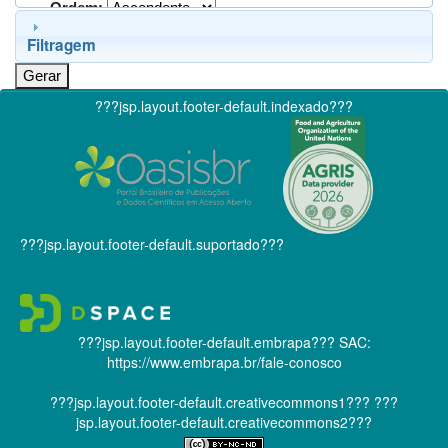
Ordem:
Filtragem
???jsp.layout.footer-default.indexado???
???jsp.layout.footer-default.suportado???
???jsp.layout.footer-default.embrapa???
SAC:
https://www.embrapa.br/fale-conosco
???jsp.layout.footer-default.creativecommons1???
???
jsp.layout.footer-default.creativecommons2???