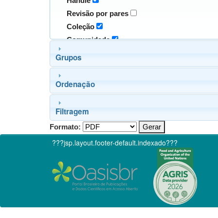
Handle
Revisão por pares
Coleção
Comunidade
Grupos
Ordenação
Filtragem
Formato:
???jsp.layout.footer-default.indexado???