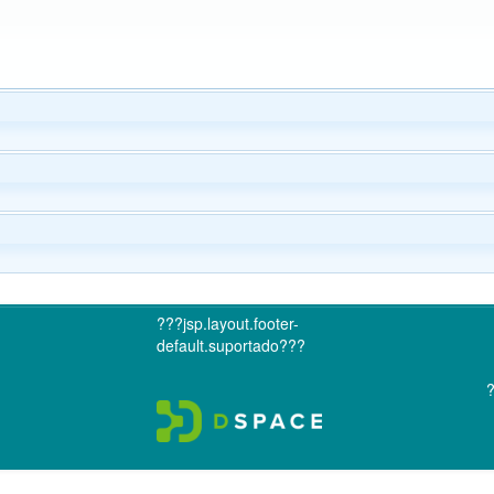
???jsp.layout.footer-
default.suportado???
?