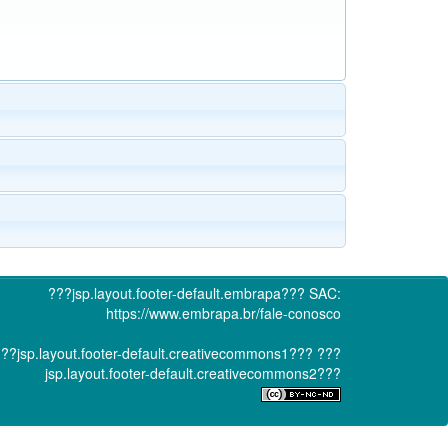
???jsp.layout.footer-default.embrapa???
SAC:
https://www.embrapa.br/fale-conosco
??jsp.layout.footer-default.creativecommons1???
???
jsp.layout.footer-default.creativecommons2???