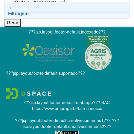
Ordem:
Filtragem
???jsp.layout.footer-default.indexado???
???jsp.layout.footer-default.suportado???
???jsp.layout.footer-default.embrapa???
SAC:
https://www.embrapa.br/fale-conosco
???jsp.layout.footer-default.creativecommons1???
???
jsp.layout.footer-default.creativecommons2???