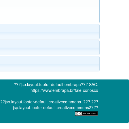
???jsp.layout.footer-default.embrapa???
SAC:
https://www.embrapa.br/fale-conosco
??jsp.layout.footer-default.creativecommons1???
???
jsp.layout.footer-default.creativecommons2???