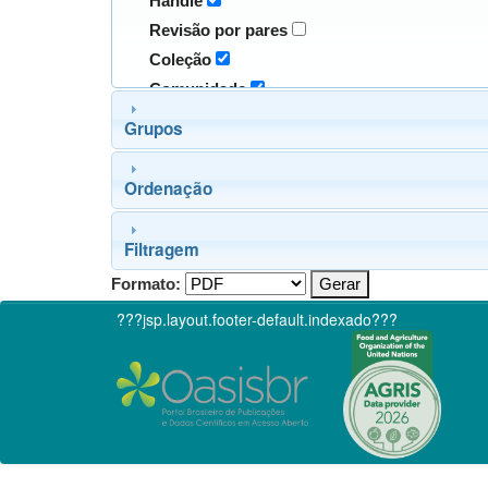
Handle
Revisão por pares
Coleção
Comunidade
Grupos
Ordenação
Filtragem
Formato:
???jsp.layout.footer-default.indexado???