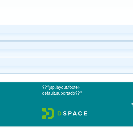
???jsp.layout.footer-
default.suportado???
?