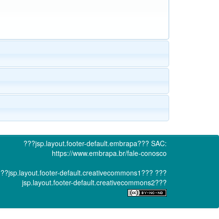
???jsp.layout.footer-default.embrapa???
SAC:
https://www.embrapa.br/fale-conosco
??jsp.layout.footer-default.creativecommons1???
???
jsp.layout.footer-default.creativecommons2???