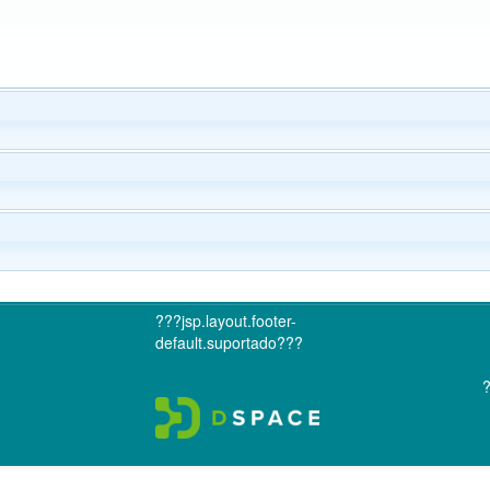
???jsp.layout.footer-
default.suportado???
?