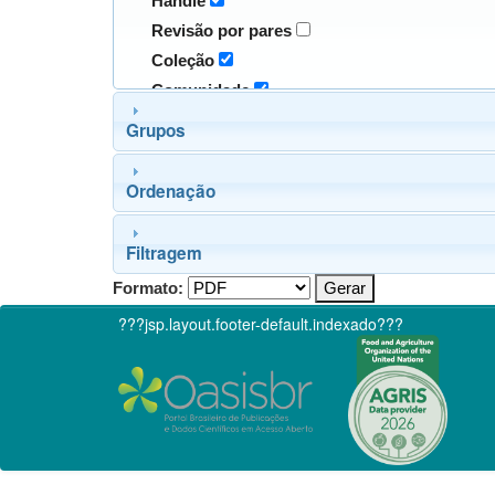
Handle
Revisão por pares
Coleção
Comunidade
Grupos
Ordenação
Filtragem
Formato:
???jsp.layout.footer-default.indexado???